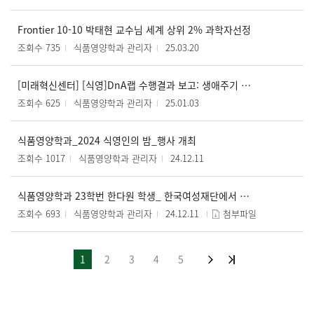
Frontier 10-10 박태현 교수님 세계 상위 2% 과학자선정
조회수 735
식품영양학과 관리자
25.03.20
[미래혁신센터] [식영]DnA랩 수행결과 보고: 생애주기 영양학 보드게임 프로젝트
조회수 625
식품영양학과 관리자
25.01.03
식품영양학과_2024 식영인의 밤_행사 개최
조회수 1017
식품영양학과 관리자
24.12.11
식품영양학과 23학번 한다원 학생_ 한국여성재단에서 개최하는 ‘폐암제로 앰배서더’ 입학식 대표로 임명
조회수 693
식품영양학과 관리자
24.12.11
첨부파일
1
2
3
4
5